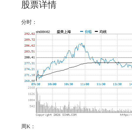
股票详情
分时：
周K：