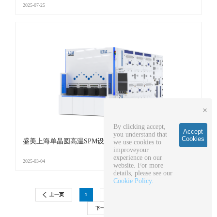
2025-07-25
×
By clicking accept,
Accept
you understand that
Cookies
盛美上海单晶圆高温SPM设备通过验证
we use cookies to
improveyour
experience on our
2025-03-04
website. For more
details, please see our
Cookie Policy.
上一页
1
2
3
4
5
下一页