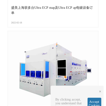
盛美上海获多台Ultra ECP map及Ultra ECP ap电镀设备订
单
2022-02-18
×
By clicking accept,
Accept
you understand that
Cookies