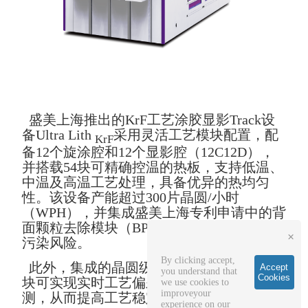
盛美上海推出的KrF工艺涂胶显影Track设
备Ultra Lith
采用灵活工艺模块配置，配
KrF
备12个旋涂腔和12个显影腔（12C12D），
并搭载54块可精确控温的热板，支持低温、
中温及高温工艺处理，具备优异的热均匀
性。该设备产能超过300片晶圆/小时
（WPH），并集成盛美上海专利申请中的背
面颗粒去除模块（BPRV），有效降低交叉
×
污染风险。
By clicking accept,
此外，集成的晶圆级异常检测（WSOI）模
Accept
you understand that
Cookies
块可实现实时工艺偏差检测和良率异常监
we use cookies to
improveyour
测，从而提高工艺稳定性和生产效率。
experience on our